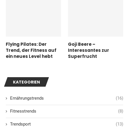
Flying Pilates: Der
Goji Beere –
Trend, der Fitness auf
Interessantes zur
ein neues Level hebt
Superfrucht
KATEGORIEN
Ernährungstrends
(16)
Fitnesstrends
(8)
Trendsport
(13)