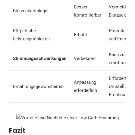
Besser
Vermeidet h
Blutzuckerspiegel
Kontrollierbar
Blutzuckers
Körperliche
Potentiell g
Erhöht
Leistungsfähigkeit
und Energie
Kann zu eine
Stimmungsschwankungen
Verbessert
emotionalen 
Erfordert mö
Anpassung
Ernährungsgewohnheiten
Umstellung 
erforderlich
Ernährungsg
Fazit