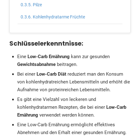
Pilze
Kohlenhydratarme Früchte
Wie gestaltet sich eine gesunde Low-Carb
Ernährung?
Schlüsselerkenntnisse:
Vorteile und Nachteile einer Low-Carb
Eine
Low-Carb Ernährung
kann zur gesunden
Ernährung
Gewichtsabnahme
beitragen.
Vorteile einer Low-Carb Ernährung
Bei einer
Low-Carb Diät
reduziert man den Konsum
von kohlenhydratreichen Lebensmitteln und erhöht die
Nachteile einer Low-Carb Ernährung
Aufnahme von proteinreichen Lebensmitteln.
Fazit
Es gibt eine Vielzahl von leckeren und
kohlenhydratarmen Rezepten, die bei einer
Low-Carb
Ernährung
verwendet werden können.
Eine Low-Carb Ernährung ermöglicht effektives
Abnehmen und den Erhalt einer gesunden Ernährung.