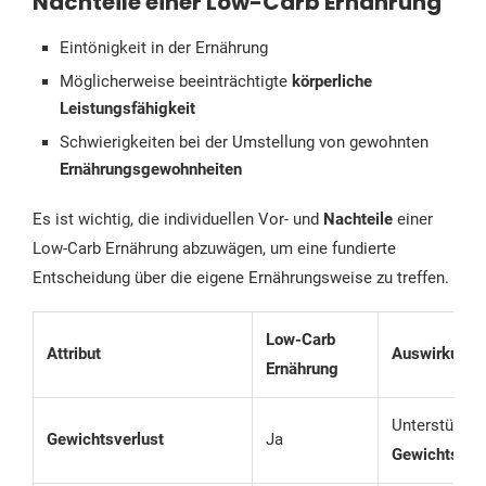
Nachteile einer Low-Carb Ernährung
Eintönigkeit in der Ernährung
Möglicherweise beeinträchtigte
körperliche
Leistungsfähigkeit
Schwierigkeiten bei der Umstellung von gewohnten
Ernährungsgewohnheiten
Es ist wichtig, die individuellen Vor- und
Nachteile
einer
Low-Carb Ernährung abzuwägen, um eine fundierte
Entscheidung über die eigene Ernährungsweise zu treffen.
Low-Carb
Attribut
Auswirkung
Ernährung
Unterstützt 
Gewichtsverlust
Ja
Gewichtsab