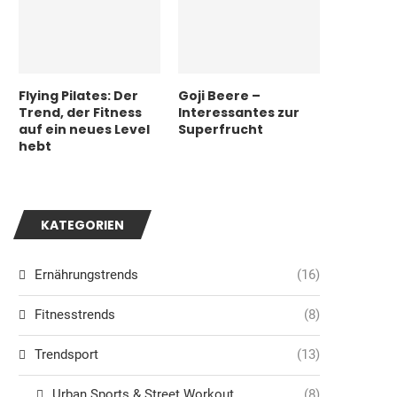
Flying Pilates: Der
Goji Beere –
Trend, der Fitness
Interessantes zur
auf ein neues Level
Superfrucht
hebt
KATEGORIEN
Ernährungstrends
(16)
Fitnesstrends
(8)
Trendsport
(13)
Urban Sports & Street Workout
(8)