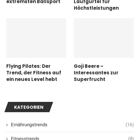
extremsten Ballsport
Laufgürtel für
Höchstleistungen
Flying Pilates: Der
Goji Beere –
Trend, der Fitness auf
Interessantes zur
ein neues Level hebt
Superfrucht
KATEGORIEN
Ernährungstrends
(16)
Fitnesstrends
(8)